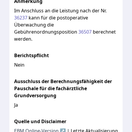
Anmerkung
Im
Anschluss
an
die
Leistung
nach
der
Nr.
36237
kann
für
die
postoperative
Überwachung
die
Gebührenordnungsposition
36507
berechnet
werden.
Berichtspflicht
Nein
Ausschluss der Berechnungsfähigkeit der
Pauschale für die fachärztliche
Grundversorgung
Ja
Quelle und Disclaimer
EBM Online-Version ↗
| Letzte Aktualisierung