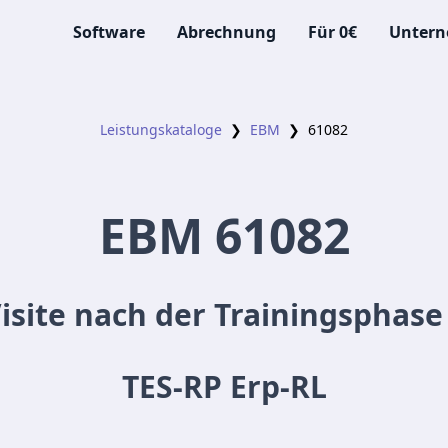
Software
Abrechnung
Für 0€
Unter
Leistungskataloge
❯
EBM
❯
61082
EBM
61082
Visite nach der Trainingsphas
TES-RP Erp-RL