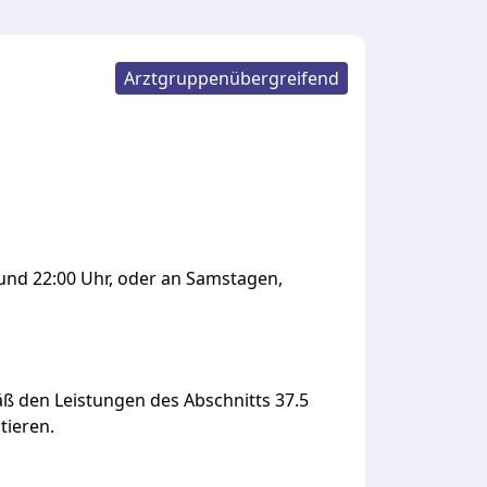
Arztgruppenübergreifend
und
22:00
Uhr,
oder
an
Samstagen,
äß
den
Leistungen
des
Abschnitts
37.5
ieren.