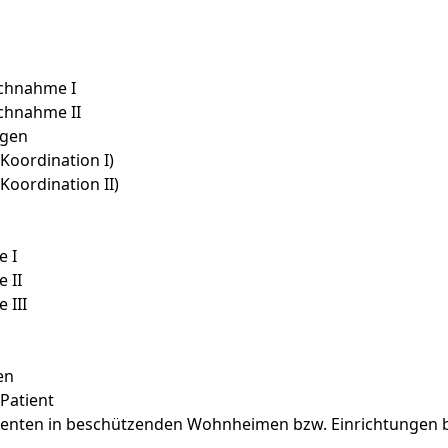
chnahme I
chnahme II
agen
Koordination I)
Koordination II)
e I
 II
 III
en
 Patient
ienten in beschützenden Wohnheimen bzw. Einrichtungen b