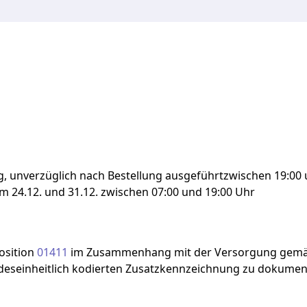
g,
unverzüglich
nach
Bestellung
ausgeführtzwischen
19:00
am
24.12.
und
31.12.
zwischen
07:00
und
19:00
Uhr
sition
01411
im
Zusammenhang
mit
der
Versorgung
gem
eseinheitlich
kodierten
Zusatzkennzeichnung
zu
dokument