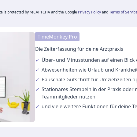
ite is protected by reCAPTCHA and the Google
Privacy Policy
and
Terms of Servic
TimeMonkey Pro
Die Zeiterfassung für deine Arztpraxis
✓
Über- und Minusstunden
auf einen Blick
✓
Abwesenheiten
wie Urlaub und Krankheit
✓
Pauschale Gutschrift
für Umziehzeiten o
✓
Stationäres Stempeln
in der Praxis oder
Teammitglieder nutzen
✓
und viele
weitere Funktionen
für deine 