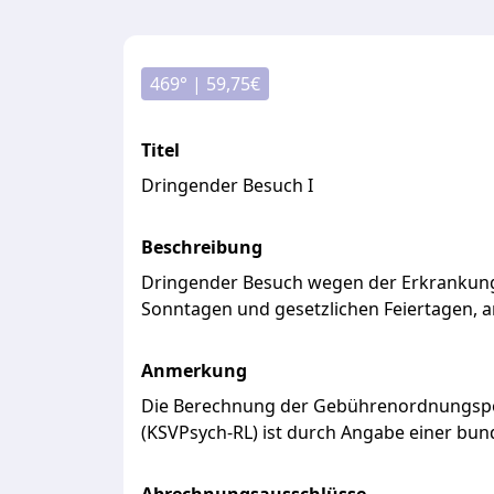
469
° |
59,75
€
Titel
Dringender Besuch I
Beschreibung
Dringender
Besuch
wegen
der
Erkrankun
Sonntagen
und
gesetzlichen
Feiertagen,
Anmerkung
Die
Berechnung
der
Gebührenordnungspo
(KSVPsych-RL)
ist
durch
Angabe
einer
bund