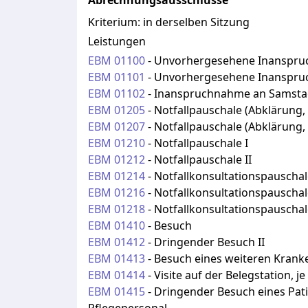
Abrechnungsausschlüsse
Kriterium:
in derselben Sitzung
Leistungen
EBM
01100
-
Unvorhergesehene Inanspru
EBM
01101
-
Unvorhergesehene Inanspru
EBM
01102
-
Inanspruchnahme an Samst
EBM
01205
-
Notfallpauschale (Abklärung, 
EBM
01207
-
Notfallpauschale (Abklärung, 
EBM
01210
-
Notfallpauschale I
EBM
01212
-
Notfallpauschale II
EBM
01214
-
Notfallkonsultationspauschal
EBM
01216
-
Notfallkonsultationspauschale
EBM
01218
-
Notfallkonsultationspauschale
EBM
01410
-
Besuch
EBM
01412
-
Dringender Besuch II
EBM
01413
-
Besuch eines weiteren Krank
EBM
01414
-
Visite auf der Belegstation, je
EBM
01415
-
Dringender Besuch eines Pat