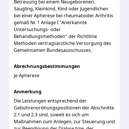
Betreuung
bei
einem
Neugeborenen,
Säugling,
Kleinkind,
Kind
oder
Jugendlichen
bei
einer
Apherese
bei
rheumatoider
Arthritis
gemäß
Nr.
1
Anlage
I
"Anerkannte
Untersuchungs-
oder
Behandlungsmethoden"
der
Richtlinie
Methoden
vertragsärztliche
Versorgung
des
Gemeinsamen
Bundesausschusses,
Abrechnungsbestimmungen
je Apherese
Anmerkung
Die
Leistungen
entsprechend
der
Gebührenordnungspositionen
der
Abschnitte
2.1
und
2.3
sind,
soweit
es
sich
um
Maßnahmen
zum
Anlegen,
zur
Steuerung
und
zur
Beendigung
der
Dialyse
bzw.
der