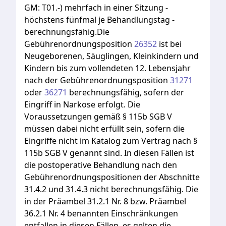
GM:
T01.-)
mehrfach
in
einer
Sitzung
-
höchstens
fünfmal
je
Behandlungstag
-
berechnungsfähig.Die
Gebührenordnungsposition
26352
ist
bei
Neugeborenen,
Säuglingen,
Kleinkindern
und
Kindern
bis
zum
vollendeten
12.
Lebensjahr
nach
der
Gebührenordnungsposition
31271
oder
36271
berechnungsfähig,
sofern
der
Eingriff
in
Narkose
erfolgt.
Die
Voraussetzungen
gemäß
§
115b
SGB
V
müssen
dabei
nicht
erfüllt
sein,
sofern
die
Eingriffe
nicht
im
Katalog
zum
Vertrag
nach
§
115b
SGB
V
genannt
sind.
In
diesen
Fällen
ist
die
postoperative
Behandlung
nach
den
Gebührenordnungspositionen
der
Abschnitte
31.4.2
und
31.4.3
nicht
berechnungsfähig.
Die
in
der
Präambel
31.2.1
Nr.
8
bzw.
Präambel
36.2.1
Nr.
4
benannten
Einschränkungen
entfallen
in
diesen
Fällen,
es
gelten
die