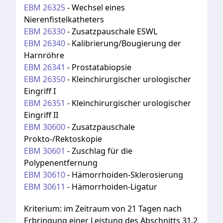
EBM
26325
-
Wechsel eines
Nierenfistelkatheters
EBM
26330
-
Zusatzpauschale ESWL
EBM
26340
-
Kalibrierung/Bougierung der
Harnröhre
EBM
26341
-
Prostatabiopsie
EBM
26350
-
Kleinchirurgischer urologischer
Eingriff I
EBM
26351
-
Kleinchirurgischer urologischer
Eingriff II
EBM
30600
-
Zusatzpauschale
Prokto-/Rektoskopie
EBM
30601
-
Zuschlag für die
Polypenentfernung
EBM
30610
-
Hämorrhoiden-Sklerosierung
EBM
30611
-
Hämorrhoiden-Ligatur
Kriterium:
im Zeitraum von 21 Tagen nach
Erbringung einer Leistung des Abschnitts 31.2