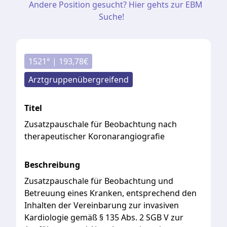
Andere Position gesucht? Hier gehts zur EBM
Suche!
1521
° |
193,78
€
Arztgruppenübergreifend
Titel
Zusatzpauschale für Beobachtung nach
therapeutischer Koronarangiografie
Beschreibung
Zusatzpauschale
für
Beobachtung
und
Betreuung
eines
Kranken,
entsprechend
den
Inhalten
der
Vereinbarung
zur
invasiven
Kardiologie
gemäß
§
135
Abs.
2
SGB
V
zur