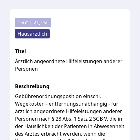
166
° |
21,15
€
Hausärztlich
Titel
Ärztlich angeordnete Hilfeleistungen anderer
Personen
Beschreibung
Gebührenordnungsposition
einschl.
Wegekosten
-
entfernungsunabhängig
-
für
ärztlich
angeordnete
Hilfeleistungen
anderer
Personen
nach
§
28
Abs.
1
Satz
2
SGB
V,
die
in
der
Häuslichkeit
der
Patienten
in
Abwesenheit
des
Arztes
erbracht
werden,
wenn
die