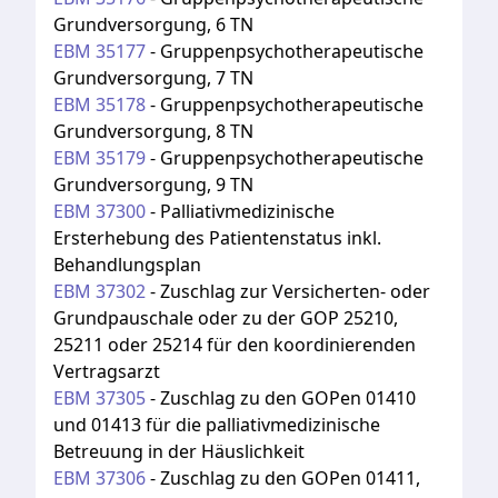
Grundversorgung, 6 TN
EBM
35177
-
Gruppenpsychotherapeutische
Grundversorgung, 7 TN
EBM
35178
-
Gruppenpsychotherapeutische
Grundversorgung, 8 TN
EBM
35179
-
Gruppenpsychotherapeutische
Grundversorgung, 9 TN
EBM
37300
-
Palliativmedizinische
Ersterhebung des Patientenstatus inkl.
Behandlungsplan
EBM
37302
-
Zuschlag zur Versicherten- oder
Grundpauschale oder zu der GOP 25210,
25211 oder 25214 für den koordinierenden
Vertragsarzt
EBM
37305
-
Zuschlag zu den GOPen 01410
und 01413 für die palliativmedizinische
Betreuung in der Häuslichkeit
EBM
37306
-
Zuschlag zu den GOPen 01411,