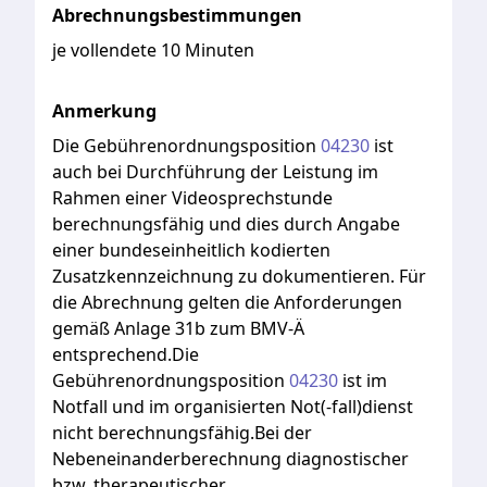
Abrechnungsbestimmungen
je vollendete 10 Minuten
Anmerkung
Die
Gebührenordnungsposition
04230
ist
auch
bei
Durchführung
der
Leistung
im
Rahmen
einer
Videosprechstunde
berechnungsfähig
und
dies
durch
Angabe
einer
bundeseinheitlich
kodierten
Zusatzkennzeichnung
zu
dokumentieren.
Für
die
Abrechnung
gelten
die
Anforderungen
gemäß
Anlage
31b
zum
BMV-Ä
entsprechend.Die
Gebührenordnungsposition
04230
ist
im
Notfall
und
im
organisierten
Not(-fall)dienst
nicht
berechnungsfähig.Bei
der
Nebeneinanderberechnung
diagnostischer
bzw.
therapeutischer