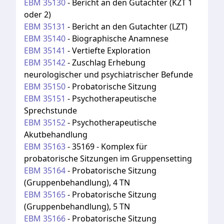
EBM
35130
-
Bericht an den Gutachter (KZT 1
oder 2)
EBM
35131
-
Bericht an den Gutachter (LZT)
EBM
35140
-
Biographische Anamnese
EBM
35141
-
Vertiefte Exploration
EBM
35142
-
Zuschlag Erhebung
neurologischer und psychiatrischer Befunde
EBM
35150
-
Probatorische Sitzung
EBM
35151
-
Psychotherapeutische
Sprechstunde
EBM
35152
-
Psychotherapeutische
Akutbehandlung
EBM
35163
-
35169 - Komplex für
probatorische Sitzungen im Gruppensetting
EBM
35164
-
Probatorische Sitzung
(Gruppenbehandlung), 4 TN
EBM
35165
-
Probatorische Sitzung
(Gruppenbehandlung), 5 TN
EBM
35166
-
Probatorische Sitzung