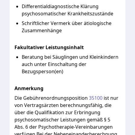
Differentialdiagnostische Klärung
psychosomatischer Krankheitszustände
Schriftlicher Vermerk über ätiologische
Zusammenhänge
Fakultativer Leistungsinhalt
Beratung bei Säuglingen und Kleinkindern
auch unter Einschaltung der
Bezugsperson(en)
Anmerkung
Die
Gebührenordnungsposition
35100
ist
nur
von
Vertragsärzten
berechnungsfähig,
die
über
die
Qualifikation
zur
Erbringung
psychosomatischer
Leistungen
gemäß
§
5
Abs.
6
der
Psychotherapie-Vereinbarungen
verfügen.Bei
der
Nebeneinanderberechnung