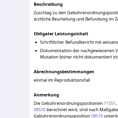
Beschreibung
Zuschlag
zu
den
Gebührenordnungsposit
ärztliche
Beurteilung
und
Befundung
im
Z
Obligater Leistungsinhalt
Schriftlicher Befundbericht mit wissen
Dokumentation der nachgewiesenen Vari
Mutation bisher nicht dokumentiert ist
Abrechnungsbestimmungen
einmal im Reproduktionsfall
Anmerkung
Die
Gebührenordnungspositionen
11351
,
08576
berechnet
wird,
sind
nach
Maßgab
Gebührenordnungsposition
08576
unterl