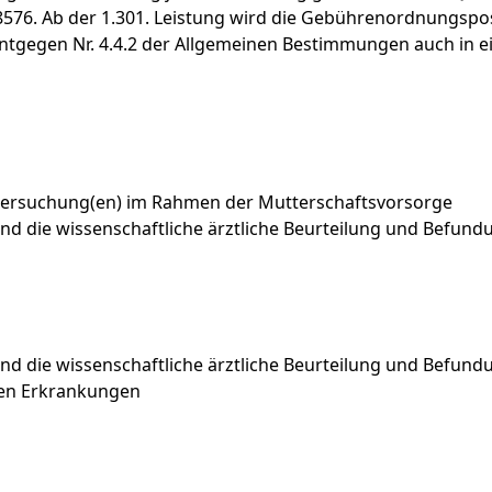
8576.
Ab
der
1.301.
Leistung
wird
die
Gebührenordnungspos
ntgegen
Nr.
4.4.2
der
Allgemeinen
Bestimmungen
auch
in
e
tersuchung(en) im Rahmen der Mutterschaftsvorsorge
nd die wissenschaftliche ärztliche Beurteilung und Befu
d die wissenschaftliche ärztliche Beurteilung und Befund
enen Erkrankungen