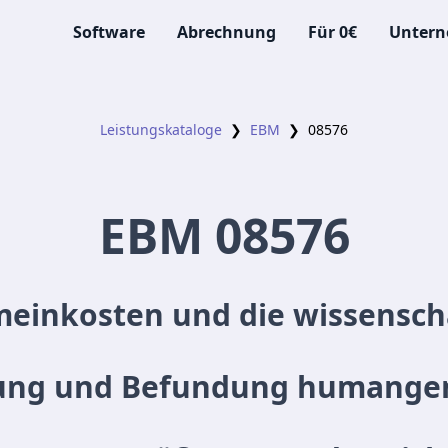
Software
Abrechnung
Für 0€
Unter
Leistungskataloge
❯
EBM
❯
08576
EBM
08576
einkosten und die wissenscha
lung und Befundung humangen