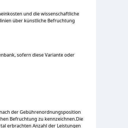
einkosten
und
die
wissenschaftliche
linien
über
künstliche
Befruchtung
nbank, sofern diese Variante oder
nach
der
Gebührenordnungsposition
ichen
Befruchtung
zu
kennzeichnen.Die
tal
erbrachten
Anzahl
der
Leistungen