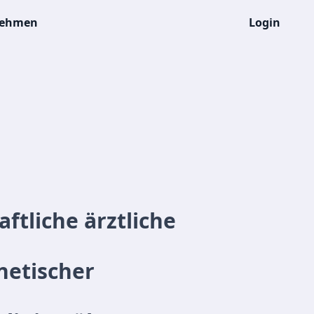
nehmen
Login
ftliche ärztliche
etischer