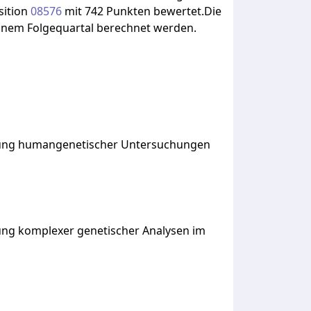
ition
08576
mit
742
Punkten
bewertet.Die
inem
Folgequartal
berechnet
werden.
ndung humangenetischer Untersuchungen
ung komplexer genetischer Analysen im