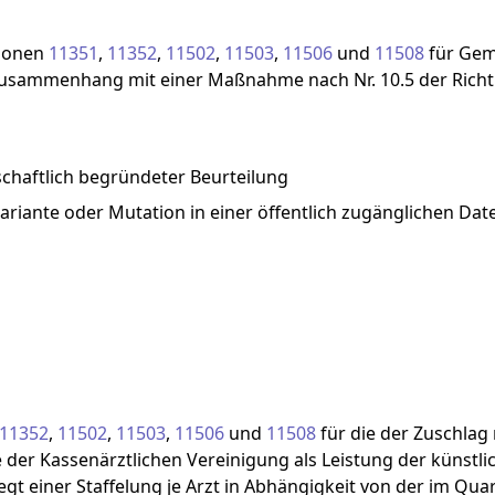
ionen
11351
,
11352
,
11502
,
11503
,
11506
und
11508
für
Gem
usammenhang
mit
einer
Maßnahme
nach
Nr.
10.5
der
Richt
schaftlich begründeter Beurteilung
ante oder Mutation in einer öffentlich zugänglichen Date
11352
,
11502
,
11503
,
11506
und
11508
für
die
der
Zuschlag
e
der
Kassenärztlichen
Vereinigung
als
Leistung
der
künstl
iegt
einer
Staffelung
je
Arzt
in
Abhängigkeit
von
der
im
Quar