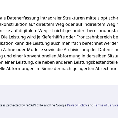
nale
Datenerfassung
intraoraler
Strukturen
mittels
optisch-
ekonstruktion
auf
direktem
Weg
oder
auf
indirektem
Weg
tnisse
auf
digitalem
Weg
ist
nicht
gesondert
berechnungsfä
.
Die
Leistung
wird
je
Kieferhälfte
oder
Frontzahnbereich
be
ikation
kann
die
Leistung
auch
mehrfach
berechnet
werde
en
Zähne
oder
Modelle
sowie
die
Archivierung
der
Daten
si
ng
und
einer
konventionellen
Abformung
in
derselben
Sitz
en
einer
Leistung,
die
neben
anderen
Leistungsbestandteil
lle
Abformungen
im
Sinne
der
nach
gelagerten
Abrechnu
ite is protected by reCAPTCHA and the Google
Privacy Policy
and
Terms of Servic