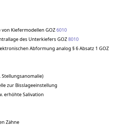
e
von
Kiefermodellen
GOZ
6010
ntrallage
des
Unterkiefers
GOZ
8010
lektronischen
Abformung
analog
§
6
Absatz
1
GOZ
.
Stellungsanomalie)
lle
zur
Bisslageeinstellung
w.
erhöhte
Salivation
den
Zähne