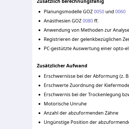
Zusätzlich berechnungsfähig
Planungsmodelle
GOZ
0050
und
0060
Anästhesien
GOZ
0080
ff.
Anwendung
von
Methoden
zur
Analys
Registrieren
der
gelenkbezüglichen
Ze
PC-gestützte
Auswertung
einer
opto-e
Zusätzlicher Aufwand
Erschwernisse
bei
der
Abformung
(z.
B
Erschwerte
Zuordnung
der
Kiefermode
Erschwernis
bei
der
Trockenlegung
bz
Motorische
Unruhe
Anzahl
der
abzuformenden
Zähne
Ungünstige
Position
der
abzuformen