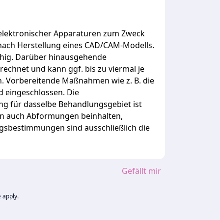
elektronischer
Apparaturen
zum
Zweck
nach
Herstellung
eines
CAD/CAM-Modells.
hig.
Darüber
hinausgehende
rechnet
und
kann
ggf.
bis
zu
viermal
je
n.
Vorbereitende
Maßnahmen
wie
z.
B.
die
nd
eingeschlossen.
Die
ung
für
dasselbe
Behandlungsgebiet
ist
en
auch
Abformungen
beinhalten,
ngsbestimmungen
sind
ausschließlich
die
Gefällt mir
e
apply.