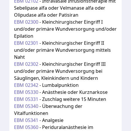
EBM
02102
-
Intravasale Infusionstherapie mit
Sebelipase alfa oder Velmanase alfa oder
Olipudase alfa oder Patisiran
EBM
02300
-
Kleinchirurgischer Eingriff I
und/oder primäre Wundversorgung und/oder
Epilation
EBM
02301
-
Kleinchirurgischer Eingriff II
und/oder primäre Wundversorgung mittels
Naht
EBM
02302
-
Kleinchirurgischer Eingriff III
und/oder primäre Wundversorgung bei
Säuglingen, Kleinkindern und Kindern
EBM
02342
-
Lumbalpunktion
EBM
05330
-
Anästhesie oder Kurznarkose
EBM
05331
-
Zuschlag weitere 15 Minuten
EBM
05340
-
Überwachung der
Vitalfunktionen
EBM
05341
-
Analgesie
EBM
05360
-
Periduralanästhesie im