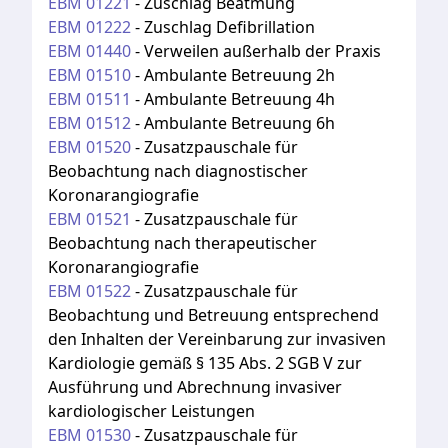
EBM
01221
-
Zuschlag Beatmung
EBM
01222
-
Zuschlag Defibrillation
EBM
01440
-
Verweilen außerhalb der Praxis
EBM
01510
-
Ambulante Betreuung 2h
EBM
01511
-
Ambulante Betreuung 4h
EBM
01512
-
Ambulante Betreuung 6h
EBM
01520
-
Zusatzpauschale für
Beobachtung nach diagnostischer
Koronarangiografie
EBM
01521
-
Zusatzpauschale für
Beobachtung nach therapeutischer
Koronarangiografie
EBM
01522
-
Zusatzpauschale für
Beobachtung und Betreuung entsprechend
den Inhalten der Vereinbarung zur invasiven
Kardiologie gemäß § 135 Abs. 2 SGB V zur
Ausführung und Abrechnung invasiver
kardiologischer Leistungen
EBM
01530
-
Zusatzpauschale für