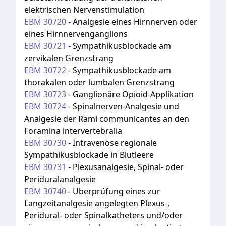
elektrischen Nervenstimulation
EBM
30720
-
Analgesie eines Hirnnerven oder
eines Hirnnervenganglions
EBM
30721
-
Sympathikusblockade am
zervikalen Grenzstrang
EBM
30722
-
Sympathikusblockade am
thorakalen oder lumbalen Grenzstrang
EBM
30723
-
Ganglionäre Opioid-Applikation
EBM
30724
-
Spinalnerven-Analgesie und
Analgesie der Rami communicantes an den
Foramina intervertebralia
EBM
30730
-
Intravenöse regionale
Sympathikusblockade in Blutleere
EBM
30731
-
Plexusanalgesie, Spinal- oder
Periduralanalgesie
EBM
30740
-
Überprüfung eines zur
Langzeitanalgesie angelegten Plexus-,
Peridural- oder Spinalkatheters und/oder