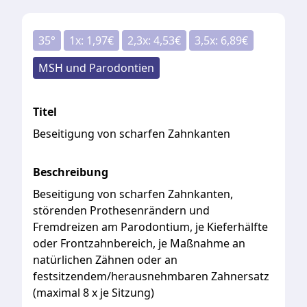
35
°
1x:
1,97
€
2,3x:
4,53
€
3,5x:
6,89
€
MSH und Parodontien
Titel
Beseitigung von scharfen Zahnkanten
Beschreibung
Beseitigung
von
scharfen
Zahnkanten,
störenden
Prothesenrändern
und
Fremdreizen
am
Parodontium,
je
Kieferhälfte
oder
Frontzahnbereich,
je
Maßnahme
an
natürlichen
Zähnen
oder
an
festsitzendem/herausnehmbaren
Zahnersatz
(maximal
8
x
je
Sitzung)