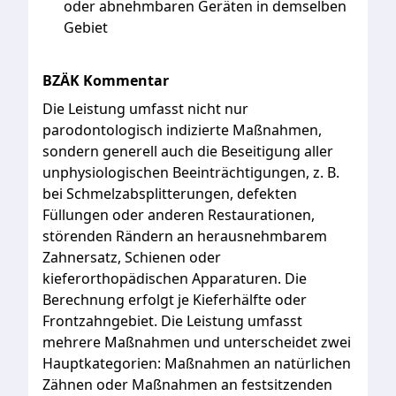
oder
abnehmbaren
Geräten
in
demselben
Gebiet
BZÄK Kommentar
Die
Leistung
umfasst
nicht
nur
parodontologisch
indizierte
Maßnahmen,
sondern
generell
auch
die
Beseitigung
aller
unphysiologischen
Beeinträchtigungen,
z.
B.
bei
Schmelzabsplitterungen,
defekten
Füllungen
oder
anderen
Restaurationen,
störenden
Rändern
an
herausnehmbarem
Zahnersatz,
Schienen
oder
kieferorthopädischen
Apparaturen.
Die
Berechnung
erfolgt
je
Kieferhälfte
oder
Frontzahngebiet.
Die
Leistung
umfasst
mehrere
Maßnahmen
und
unterscheidet
zwei
Hauptkategorien:
Maßnahmen
an
natürlichen
Zähnen
oder
Maßnahmen
an
festsitzenden