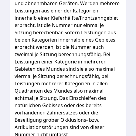
und
abnehmbaren
Geräten.
Werden
mehrere
Leistungen
aus
einer
der
Kategorien
innerhalb
einer
Kieferhälfte/Frontzahngebiet
erbracht,
ist
die
Nummer
nur
einmal
je
Sitzung
berechenbar.
Sofern
Leistungen
aus
beiden
Kategorien
innerhalb
eines
Gebietes
erbracht
werden,
ist
die
Nummer
auch
zweimal
je
Sitzung
berechnungsfähig.
Bei
Leistungen
einer
Kategorie
in
mehreren
Gebieten
des
Mundes
sind
sie
also
maximal
viermal
je
Sitzung
berechnungsfähig,
bei
Leistungen
mehrerer
Kategorien
in
allen
Quadranten
des
Mundes
also
maximal
achtmal
je
Sitzung.
Das
Einschleifen
des
natürlichen
Gebisses
oder
des
bereits
vorhandenen
Zahnersatzes
oder
die
Beseitigung
grober
Okklusions-
bzw.
Artikulationsstörungen
sind
von
dieser
Nummer
nicht
umfasst.