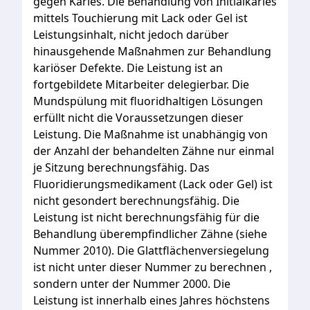
gegen
Karies.
Die
Behandlung
von
Initialkaries
mittels
Touchierung
mit
Lack
oder
Gel
ist
Leistungsinhalt,
nicht
jedoch
darüber
hinausgehende
Maßnahmen
zur
Behandlung
kariöser
Defekte.
Die
Leistung
ist
an
fortgebildete
Mitarbeiter
delegierbar.
Die
Mundspülung
mit
fluoridhaltigen
Lösungen
erfüllt
nicht
die
Voraussetzungen
dieser
Leistung.
Die
Maßnahme
ist
unabhängig
von
der
Anzahl
der
behandelten
Zähne
nur
einmal
je
Sitzung
berechnungsfähig.
Das
Fluoridierungsmedikament
(Lack
oder
Gel)
ist
nicht
gesondert
berechnungsfähig.
Die
Leistung
ist
nicht
berechnungsfähig
für
die
Behandlung
überempfindlicher
Zähne
(siehe
Nummer
2010).
Die
Glattflächenversiegelung
ist
nicht
unter
dieser
Nummer
zu
berechnen
,
sondern
unter
der
Nummer
2000.
Die
Leistung
ist
innerhalb
eines
Jahres
höchstens