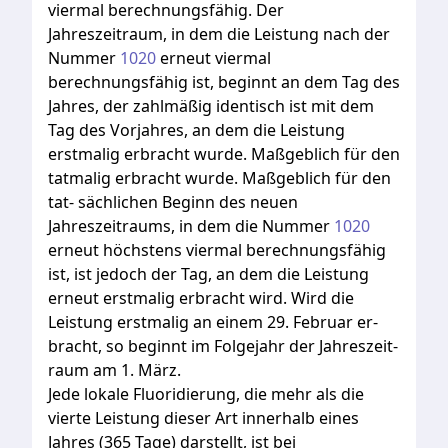
viermal
berechnungsfähig.
Der
Jahreszeitraum,
in
dem
die
Leistung
nach
der
Nummer
1020
erneut
viermal
berechnungsfähig
ist,
beginnt
an
dem
Tag
des
Jahres,
der
zahlmäßig
identisch
ist
mit
dem
Tag
des
Vorjahres,
an
dem
die
Leistung
erstmalig
erbracht
wurde.
Maßgeblich
für
den
tatmalig
erbracht
wurde.
Maßgeblich
für
den
tat-
sächlichen
Beginn
des
neuen
Jahreszeitraums,
in
dem
die
Nummer
1020
erneut
höchstens
viermal
berechnungsfähig
ist,
ist
jedoch
der
Tag,
an
dem
die
Leistung
erneut
erstmalig
erbracht
wird.
Wird
die
Leistung
erstmalig
an
einem
29.
Februar
er-
bracht,
so
beginnt
im
Folgejahr
der
Jahreszeit-
raum
am
1.
März.
Jede
lokale
Fluoridierung,
die
mehr
als
die
vierte
Leistung
dieser
Art
innerhalb
eines
Jahres
(365
Tage)
darstellt,
ist
bei