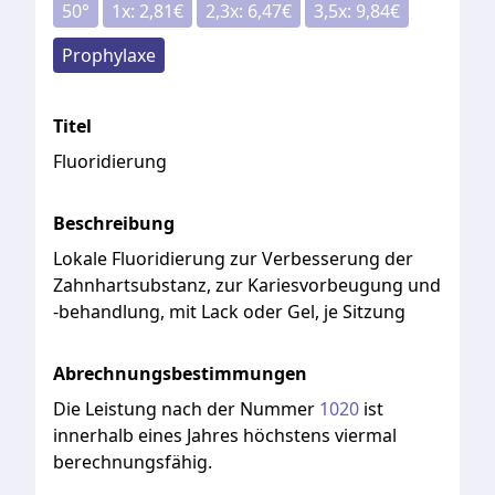
50
°
1x:
2,81
€
2,3x:
6,47
€
3,5x:
9,84
€
Prophylaxe
Titel
Fluoridierung
Beschreibung
Lokale
Fluoridierung
zur
Verbesserung
der
Zahnhartsubstanz,
zur
Kariesvorbeugung
und
-behandlung,
mit
Lack
oder
Gel,
je
Sitzung
Abrechnungsbestimmungen
Die
Leistung
nach
der
Nummer
1020
ist
innerhalb
eines
Jahres
höchstens
viermal
berechnungsfähig.