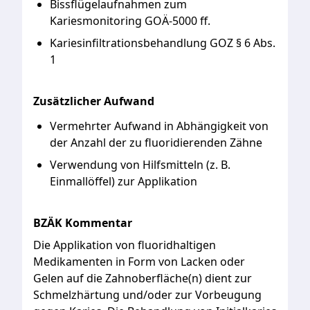
Bissflügelaufnahmen
zum
Kariesmonitoring
GOÄ-5000
ff.
Kariesinfiltrationsbehandlung
GOZ
§
6
Abs.
1
Zusätzlicher Aufwand
Vermehrter
Aufwand
in
Abhängigkeit
von
der
Anzahl
der
zu
fluoridierenden
Zähne
Verwendung
von
Hilfsmitteln
(z.
B.
Einmallöffel)
zur
Applikation
BZÄK Kommentar
Die
Applikation
von
fluoridhaltigen
Medikamenten
in
Form
von
Lacken
oder
Gelen
auf
die
Zahnoberfläche(n)
dient
zur
Schmelzhärtung
und/oder
zur
Vorbeugung