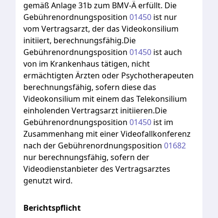
gemäß
Anlage
31b
zum
BMV-Ä
erfüllt.
Die
Gebührenordnungsposition
01450
ist
nur
vom
Vertragsarzt,
der
das
Videokonsilium
initiiert,
berechnungsfähig.Die
Gebührenordnungsposition
01450
ist
auch
von
im
Krankenhaus
tätigen,
nicht
ermächtigten
Ärzten
oder
Psychotherapeuten
berechnungsfähig,
sofern
diese
das
Videokonsilium
mit
einem
das
Telekonsilium
einholenden
Vertragsarzt
initiieren.Die
Gebührenordnungsposition
01450
ist
im
Zusammenhang
mit
einer
Videofallkonferenz
nach
der
Gebührenordnungsposition
01682
nur
berechnungsfähig,
sofern
der
Videodienstanbieter
des
Vertragsarztes
genutzt
wird.
Berichtspflicht