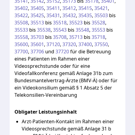
35141
,
35142
,
35152
,
35173
bis
35178
,
35401
,
35402
,
35405
,
35411
,
35412
,
35415
,
35421
,
35422
,
35425
,
35431
,
35432
,
35435
,
35503
bis
35508
,
35513
bis
35518
,
35523
bis
35528
,
35533
bis
35538
,
35543
bis
35548
,
35553
bis
35558
,
35703
bis
35708
,
35713
bis
35718
,
35600
,
35601
,
37120
,
37320
,
37400
,
37550
,
37700
,
37706
und
37720
für
die
Betreuung
eines
Patienten
im
Rahmen
einer
Videosprechstunde
oder
für
eine
Videofallkonferenz
gemäß
Anlage
31b
zum
Bundesmantelvertrag-Ärzte
(BMV-Ä)
oder
für
ein
Videokonsilium
gemäß
§
1
Absatz
5
der
Telekonsilien-Vereinbarung
Obligater Leistungsinhalt
Arzt-Patienten-Kontakt im Rahmen einer
Videosprechstunde gemäß Anlage 31 b