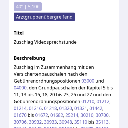
40
° |
5,10
€
Arztgruppenübergreifend
Titel
Zuschlag Videosprechstunde
Beschreibung
Zuschlag
im
Zusammenhang
mit
den
Versichertenpauschalen
nach
den
Gebührenordnungspositionen
03000
und
04000
,
den
Grundpauschalen
der
Kapitel
5
bis
11,
13
bis
16,
18,
20
bis
23,
26
und
27
und
den
Gebührenordnungspositionen
01210
,
01212
,
01214
,
01216
,
01218
,
01320
,
01321
,
01442
,
01670
bis
01672
,
01682
,
25214
,
30210
,
30700
,
30706
,
30932
,
30933
,
30948
,
35110
bis
35113
,