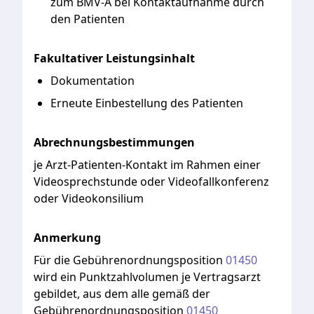
zum BMV-Ä bei Kontaktaufnahme durch
den Patienten
Fakultativer Leistungsinhalt
Dokumentation
Erneute Einbestellung des Patienten
Abrechnungsbestimmungen
je Arzt-Patienten-Kontakt im Rahmen einer
Videosprechstunde oder Videofallkonferenz
oder Videokonsilium
Anmerkung
Für
die
Gebührenordnungsposition
01450
wird
ein
Punktzahlvolumen
je
Vertragsarzt
gebildet,
aus
dem
alle
gemäß
der
Gebührenordnungsposition
01450