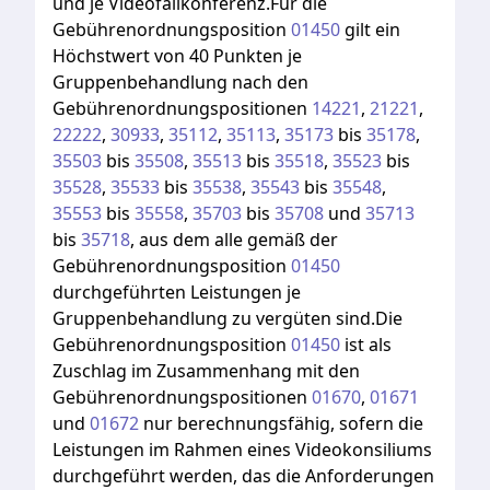
und
je
Videofallkonferenz.Für
die
Gebührenordnungsposition
01450
gilt
ein
Höchstwert
von
40
Punkten
je
Gruppenbehandlung
nach
den
Gebührenordnungspositionen
14221
,
21221
,
22222
,
30933
,
35112
,
35113
,
35173
bis
35178
,
35503
bis
35508
,
35513
bis
35518
,
35523
bis
35528
,
35533
bis
35538
,
35543
bis
35548
,
35553
bis
35558
,
35703
bis
35708
und
35713
bis
35718
,
aus
dem
alle
gemäß
der
Gebührenordnungsposition
01450
durchgeführten
Leistungen
je
Gruppenbehandlung
zu
vergüten
sind.Die
Gebührenordnungsposition
01450
ist
als
Zuschlag
im
Zusammenhang
mit
den
Gebührenordnungspositionen
01670
,
01671
und
01672
nur
berechnungsfähig,
sofern
die
Leistungen
im
Rahmen
eines
Videokonsiliums
durchgeführt
werden,
das
die
Anforderungen