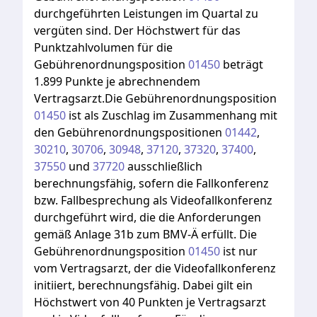
durchgeführten
Leistungen
im
Quartal
zu
vergüten
sind.
Der
Höchstwert
für
das
Punktzahlvolumen
für
die
Gebührenordnungsposition
01450
beträgt
1.899
Punkte
je
abrechnendem
Vertragsarzt.Die
Gebührenordnungsposition
01450
ist
als
Zuschlag
im
Zusammenhang
mit
den
Gebührenordnungspositionen
01442
,
30210
,
30706
,
30948
,
37120
,
37320
,
37400
,
37550
und
37720
ausschließlich
berechnungsfähig,
sofern
die
Fallkonferenz
bzw.
Fallbesprechung
als
Videofallkonferenz
durchgeführt
wird,
die
die
Anforderungen
gemäß
Anlage
31b
zum
BMV-Ä
erfüllt.
Die
Gebührenordnungsposition
01450
ist
nur
vom
Vertragsarzt,
der
die
Videofallkonferenz
initiiert,
berechnungsfähig.
Dabei
gilt
ein
Höchstwert
von
40
Punkten
je
Vertragsarzt