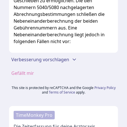
Geschieben
zu
ermöglichen.
Die
den
Nummern
5040/5080
nachgelagerten
Abrechnungsbestimmungen
schließen
die
Nebeneinanderberechnung
der
beiden
Gebührennummern
aus.
Eine
Nebeneinanderberechnung
liegt
jedoch
in
folgenden
Fällen
nicht
vor:
Verbesserung vorschlagen
Gefällt mir
This site is protected by reCAPTCHA and the Google
Privacy Policy
and
Terms of Service
apply.
TimeMonkey Pro
Die Zeiterfassung für deine Arztpraxis