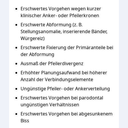
Erschwertes
Vorgehen
wegen
kurzer
klinischer
Anker-
oder
Pfeilerkronen
Erschwerte
Abformung
(z.
B.
Stellungsanomalie,
inserierende
Bänder,
Würgereiz)
Erschwerte
Fixierung
der
Primäranteile
bei
der
Abformung
Ausmaß
der
Pfeilerdivergenz
Erhöhter
Planungsaufwand
bei
höherer
Anzahl
der
Verbindungselemente
Ungünstige
Pfeiler-
oder
Ankerverteilung
Erschwertes
Vorgehen
bei
parodontal
ungünstigen
Verhältnissen
Erschwertes
Vorgehen
bei
abgesunkenem
Biss