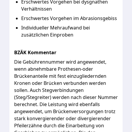
Erschwertes
Vorgehen
bei
dysgnathen
Verhältnissen
Erschwertes
Vorgehen
im
Abrasionsgebiss
Individueller
Mehraufwand
bei
zusätzlichen
Einproben
BZÄK Kommentar
Die
Gebührennummer
wird
angewendet,
wenn
abnehmbare
Prothesen-oder
Brückenanteile
mit
fest
einzugliedernden
Kronen
oder
Brücken
verbunden
werden
sollen.
Auch
Stegverbindungen
(Steg/Stegreiter)
werden
nach
dieser
Nummer
berechnet.
Die
Leistung
wird
ebenfalls
angewendet,
um
Brückenversorgungen
trotz
stark
konvergierender
oder
divergierender
Pfeilerzähne
durch
die
Einarbeitung
von