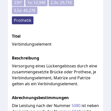
230
°
1x:
12,94
€
2,3x:
29,75
€
3,5x:
45,27
€
Prothetik
Titel
Verbindungselement
Beschreibung
Versorgung
eines
Lückengebisses
durch
eine
zusammengesetzte
Brücke
oder
Prothese,
je
Verbindungselement,
Matrize
und
Patrize
gelten
als
ein
Verbindungselement.
Abrechnungsbestimmungen
Die
Leistung
nach
der
Nummer
5080
ist
neben