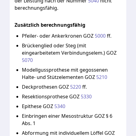
der
Leistung
nach
der
Nummer
5040
nicht
berechnungsfähig.
Zusätzlich berechnungsfähig
Pfeiler-
oder
Ankerkronen
GOZ
5000
ff.
Brückenglied
oder
Steg
(mit
eingearbeitetem
Verbindungselem.)
GOZ
5070
Modellgussprothese
mit
gegossenen
Halte-
und
Stützelementen
GOZ
5210
Deckprothesen
GOZ
5220
ff.
Resektionsprothese
GOZ
5330
Epithese
GOZ
5340
Einbringen
einer
Mesostruktur
GOZ
§
6
Abs.
1
Abformung
mit
individuellem
Löffel
GOZ